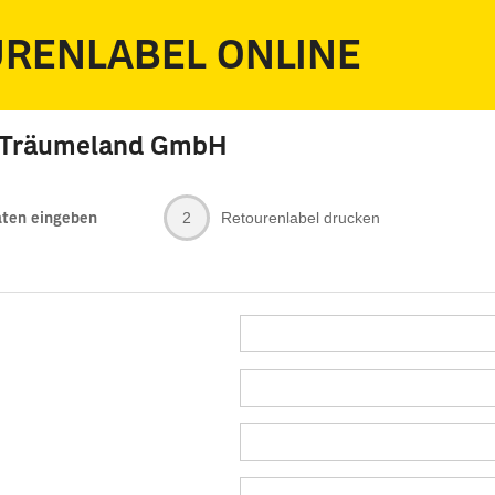
RENLABEL ONLINE
RENLABEL ONLINE
n Träumeland GmbH
2
Retourenlabel drucken
ten eingeben